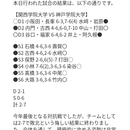
本日行われた試合の結果は、以下の通りです。
【関西学院大学 VS 神戸学院大学】
○D1 小阪田・長峯 6-3,7-6(4) 水﨑・岩原●
●D2 内門・古西 4-6,6-0,7-10 中山・打田〇
〇D3 谷口・福家 6-4,6-2 井上・阿久根●
●S1 石橋 4-6,3-6 壽賀〇
●S2 古西 4-6,2-6 水﨑〇
●S3 俣野 2-6,6(5)-7 打田○
●S4 小林 7-6(2),3-6,3-6 染谷○
●S5 髙橋 3-6,3-6 中尾○
●S6 大路 3-6,3-6 竹内〇
D 2-1
S 0-6
計 2-7
今年最後となる対抗戦でしたが、チームとして
は2-7で敗北という悔しい結果に終わりまし
た。全体を通して、積極的に攻める姿勢は非常