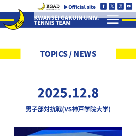
▶Official site
a
KWANSEI GAKUIN UNIV.
TENNIS TEAM
TOPICS / NEWS
2025.12.8
男子部対抗戦(VS神戸学院大学)