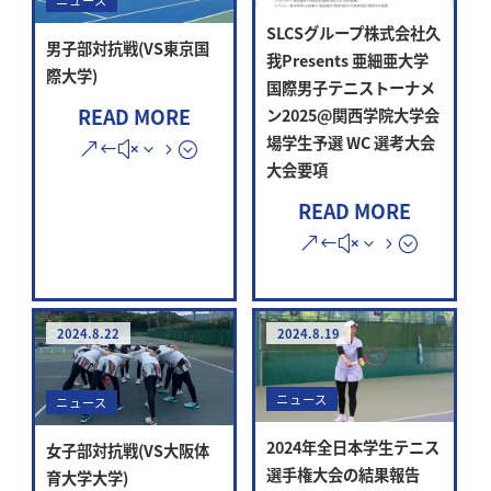
SLCSグループ株式会社久
男子部対抗戦(VS東京国
我Presents 亜細亜大学
際大学)
国際男子テニストーナメ
READ MORE
ン2025@関西学院大学会
場学生予選 WC 選考大会
大会要項
READ MORE
2024.8.22
2024.8.19
ニュース
ニュース
2024年全日本学生テニス
女子部対抗戦(VS大阪体
選手権大会の結果報告
育大学大学)