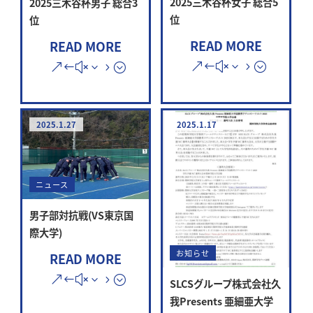
2025三木谷杯女子 総合5
2025三木谷杯男子 総合3
位
位
READ MORE
READ MORE
2025.1.27
2025.1.17
ニュース
男子部対抗戦(VS東京国
際大学)
お知らせ
READ MORE
SLCSグループ株式会社久
我Presents 亜細亜大学