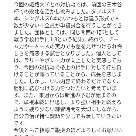
今回の姫路大学との対抗戦では、前回の三木谷
杯での敗北を活かし挑みました。ダブルス3
本、シングルス6本のいつもとは違う形式で人
数が少ない中全員が単複試合を行うことができ
ました。団体としては、同じ関西の1部として
戦う学校相手に1-8という結果に終わり、チー
ム力や一人一人の実力でも差を見せつけられ悔
しさを痛感する試合となりました。個人として
は、ラリーやボレー力が向上したと実感してお
り、今回の対抗戦で格上の相手に対して打ち負
けることが減っていることから、成長を感じま
した。しかし、いい内容で終わるだけでなく、
勝利に結びつける力をつけたいと考えていま
す。また、来週からは新進の予選が始まるの
で、単複本戦に出場し、より強い相手と戦える
ように残り少ない練習時間を大切にしながら、
自分自信が持つ課題を少しでも潰していきたい
です。
今後ともご指導ご鞭撻のほどよろしくお願いい