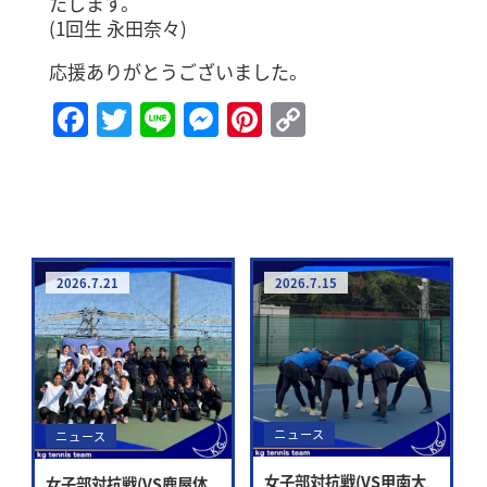
たします。
(1回生 永田奈々)
応援ありがとうございました。
Facebook
Twitter
Line
Messenger
Pinterest
Copy
Link
2026.7.21
2026.7.15
ニュース
ニュース
女子部対抗戦(VS甲南大
女子部対抗戦(VS鹿屋体