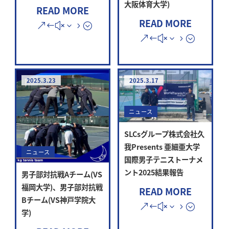
大阪体育大学)
READ MORE
READ MORE
2025.3.23
2025.3.17
ニュース
SLCsグループ株式会社久
我Presents 亜細亜大学
ニュース
国際男子テニストーナメ
ント2025結果報告
男子部対抗戦Aチーム(VS
福岡大学)、男子部対抗戦
READ MORE
Bチーム(VS神戸学院大
学)