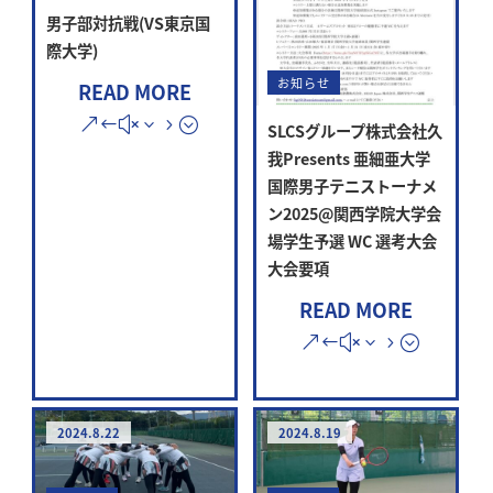
男子部対抗戦(VS東京国
際大学)
お知らせ
READ MORE
SLCSグループ株式会社久
我Presents 亜細亜大学
国際男子テニストーナメ
ン2025@関西学院大学会
場学生予選 WC 選考大会
大会要項
READ MORE
2024.8.22
2024.8.19