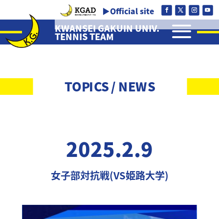
▶Official site
a
KWANSEI GAKUIN UNIV.
TENNIS TEAM
TOPICS / NEWS
2025.2.9
女子部対抗戦(VS姫路大学)