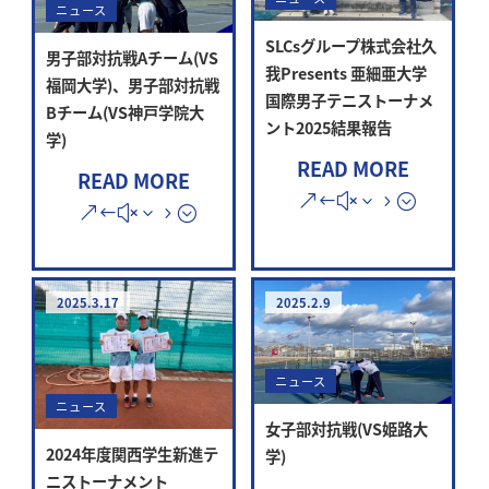
ニュース
SLCsグループ株式会社久
男子部対抗戦Aチーム(VS
我Presents 亜細亜大学
福岡大学)、男子部対抗戦
国際男子テニストーナメ
Bチーム(VS神戸学院大
ント2025結果報告
学)
READ MORE
READ MORE
2025.3.17
2025.2.9
ニュース
ニュース
女子部対抗戦(VS姫路大
2024年度関西学生新進テ
学)
ニストーナメント