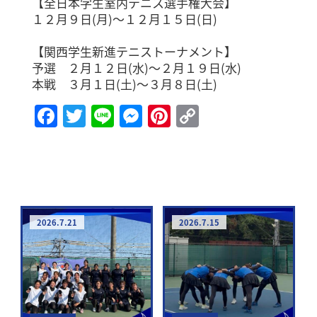
【全日本学生室内テニス選手権大会】
１２月９日(月)～１２月１５日(日)
【関西学生新進テニストーナメント】
予選 ２月１２日(水)～２月１９日(水)
本戦 ３月１日(土)～３月８日(土)
Facebook
Twitter
Line
Messenger
Pinterest
Copy
Link
2026.7.21
2026.7.15