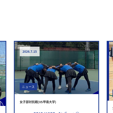
r
st
2026.7.15
ニュース
女子部対抗戦(VS甲南大学)