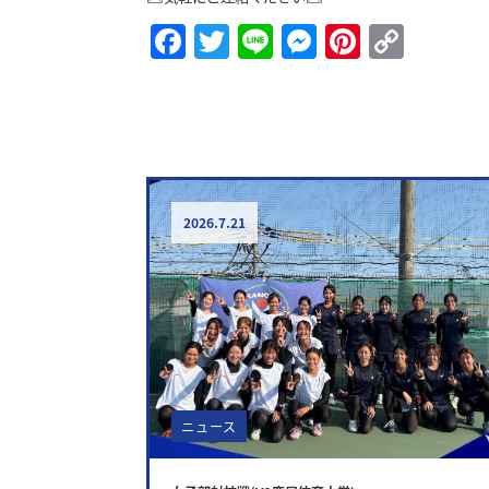
Facebook
Twitter
Line
Messenge
Pintere
Copy
Link
2026.7.21
ニュース