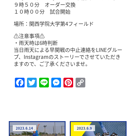
９時５０分 オーダー交換
‪１０時００分‬ 試合開始
場所：関西学院大学第4フィールド
⚠️注意事項⚠️
・雨天時は6時判断
当日雨天による早関戦の中止連絡をLINEグルー
プ、Instagramのストーリーでさせていただき
ますので、ご了承くださいませ。
Facebook
Twitter
Line
Messenger
Pinterest
Copy
Link
2023.6.14
2023.6.9