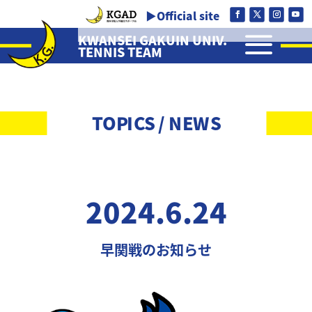
▶Official site
a
KWANSEI GAKUIN UNIV.
TENNIS TEAM
TOPICS / NEWS
2024.6.24
早関戦のお知らせ