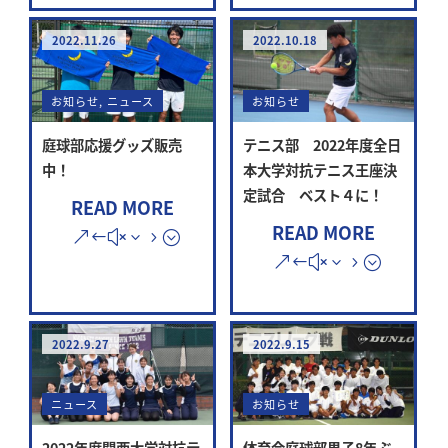
2022.11.26
2022.10.18
お知らせ
,
ニュース
お知らせ
庭球部応援グッズ販売
テニス部 2022年度全日
中！
本大学対抗テニス王座決
定試合 ベスト４に！
READ MORE
READ MORE
2022.9.27
2022.9.15
ニュース
お知らせ
2022年度関西大学対抗テ
体育会庭球部男子8年ぶ