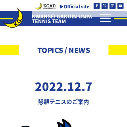
▶Official site
a
KWANSEI GAKUIN UNIV.
TENNIS TEAM
TOPICS / NEWS
2022.12.7
懇親テニスのご案内