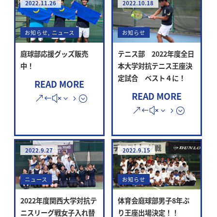
2022.11.26
2022.10.18
お知らせ
,
ニュース
お知らせ
庭球部応援グッズ販売
テニス部 2022年度全日
中！
本大学対抗テニス王座決
定試合 ベスト４に！
READ MORE
READ MORE
2022.9.27
2022.9.15
ニュース
お知らせ
2022年度関西大学対抗テ
体育会庭球部男子8年ぶ
ニスリーグ戦女子入れ替
り王座出場決定！！