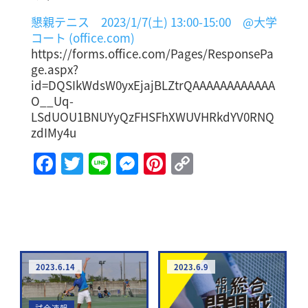
懇親テニス 2023/1/7(土) 13:00-15:00 @大学
コート (office.com)
https://forms.office.com/Pages/ResponsePa
ge.aspx?
id=DQSIkWdsW0yxEjajBLZtrQAAAAAAAAAAAA
O__Uq-
LSdUOU1BNUYyQzFHSFhXWUVHRkdYV0RNQ
zdIMy4u
Facebook
Twitter
Line
Messenger
Pinterest
Copy
Link
2023.6.14
2023.6.9