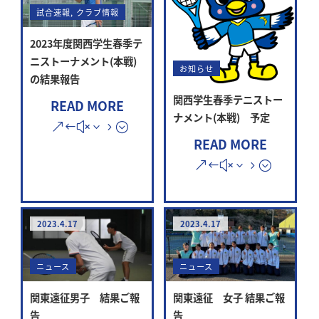
試合速報
,
クラブ情報
2023年度関西学生春季テ
ニストーナメント(本戦)
お知らせ
の結果報告
関西学生春季テニストー
READ MORE
ナメント(本戦) 予定
READ MORE
2023.4.17
2023.4.17
ニュース
ニュース
関東遠征男子 結果ご報
関東遠征 女子 結果ご報
告
告