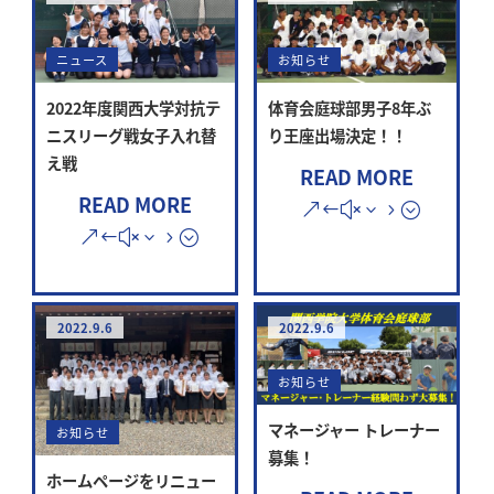
ニュース
お知らせ
2022年度関西大学対抗テ
体育会庭球部男子8年ぶ
ニスリーグ戦女子入れ替
り王座出場決定！！
え戦
READ MORE
READ MORE
2022.9.6
2022.9.6
お知らせ
マネージャー トレーナー
お知らせ
募集！
ホームページをリニュー