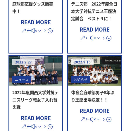
庭球部応援グッズ販売
テニス部 2022年度全日
中！
本大学対抗テニス王座決
定試合 ベスト４に！
READ MORE
READ MORE
2022.9.27
2022.9.15
ニュース
お知らせ
2022年度関西大学対抗テ
体育会庭球部男子8年ぶ
ニスリーグ戦女子入れ替
り王座出場決定！！
え戦
READ MORE
READ MORE