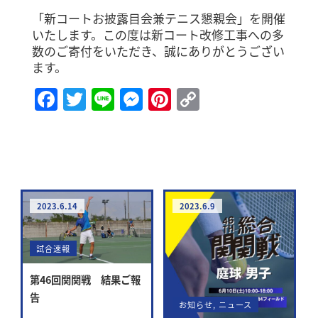
「新コートお披露目会兼テニス懇親会」を開催
いたします。この度は新コート改修工事への多
数のご寄付をいただき、誠にありがとうござい
ます。
Facebook
Twitter
Line
Messenger
Pinterest
Copy
Link
2023.6.14
2023.6.9
試合速報
第46回関関戦 結果ご報
告
お知らせ
,
ニュース