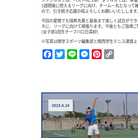
1週間後に控えるリーグに向け、チームー丸となって
ので、引き続き応援の程よろしくお願いいたしします
今回の夏関でも瑞希先輩と最後まで楽しく試合ができ
ネに、リーグに向けて頑張ります。今後ともご指導ご
(女子部1回生チーフ川口日菜紗)
※写真は関学スポーツ編集部と関西学生テニス連盟よ
Facebook
Twitter
Line
Messenge
Pintere
Copy
Link
2023.6.14