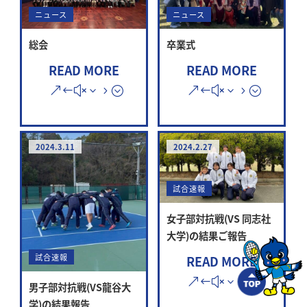
ニュース
ニュース
総会
卒業式
READ MORE
READ MORE
2024.3.11
2024.2.27
試合速報
女子部対抗戦(VS 同志社
大学)の結果ご報告
試合速報
READ MORE
男子部対抗戦(VS龍谷大
学)の結果報告