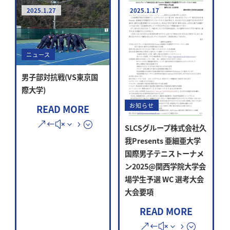
2025.1.27
2025.1.17
ニュース
男子部対抗戦(VS東京国
際大学)
お知らせ
READ MORE
SLCSグループ株式会社久
我Presents 亜細亜大学
国際男子テニストーナメ
ン2025@関西学院大学会
場学生予選 WC 選考大会
大会要項
READ MORE