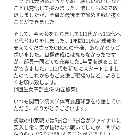
ーグでは大激戦だったため、厳しい戦いになる
ことは覚悟して挑みました。惜しくも2-3で敗
退しましたが、全員が最後まで諦めず戦い抜く
ことができました。
そして、今大会をもちまして111代から112代へ
と代替わりをしました。1年間111代庭球部を
支えてくださったOBOGの皆様、ありがとうご
ざいました。目標達成にはならなかったです
が、部員一同とても充実した1年間を送ること
ができました。112代も新たにスタートしまし
たのでこれからもご支援ご鞭撻のほど、よろし
くお願い致します。
(4回生女子部主将 内匠絵菜)
いつも関西学院大学体育会庭球部を応援してい
ただき、ありがとうございます。
初戦の中京戦では5試合中3試合がファイナルに
突入し常に気が抜けない戦いでしたが、関学の
粘り強さで5-0で勝利することができました。