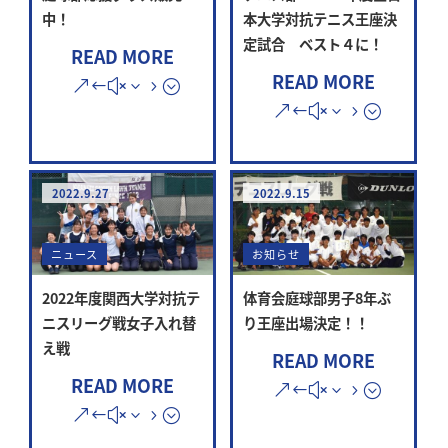
中！
本大学対抗テニス王座決
定試合 ベスト４に！
READ MORE
READ MORE
2022.9.27
2022.9.15
ニュース
お知らせ
2022年度関西大学対抗テ
体育会庭球部男子8年ぶ
ニスリーグ戦女子入れ替
り王座出場決定！！
え戦
READ MORE
READ MORE