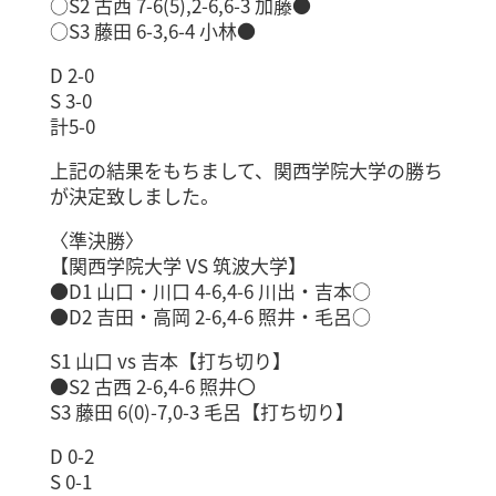
○S2 古西 7-6(5),2-6,6-3 加藤●
○S3 藤田 6-3,6-4 小林●
D 2-0
S 3-0
計5-0
上記の結果をもちまして、関西学院大学の勝ち
が決定致しました。
〈準決勝〉
【関西学院大学 VS 筑波大学】
●D1 山口・川口 4-6,4-6 川出・吉本○
●D2 吉田・高岡 2-6,4-6 照井・毛呂○
S1 山口 vs 吉本【打ち切り】
●S2 古西 2-6,4-6 照井〇
S3 藤田 6(0)-7,0-3 毛呂【打ち切り】
D 0-2
S 0-1