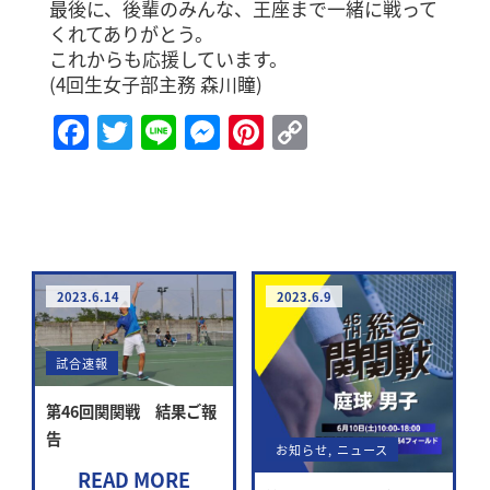
最後に、後輩のみんな、王座まで一緒に戦って
くれてありがとう。
これからも応援しています。
(4回生女子部主務 森川瞳)
Facebook
Twitter
Line
Messenger
Pinterest
Copy
Link
2023.6.14
2023.6.9
試合速報
第46回関関戦 結果ご報
告
お知らせ
,
ニュース
READ MORE