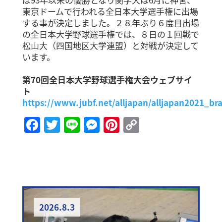
東京ドームで行われる全日本大学選手権に出場
する事が決定しました。２８年ぶり６度目出場
の全日本大学野球選手権では、８日の１回戦で
松山大（四国地区大学連盟）と対戦が決定して
います。
第70回全日本大学野球選手権大会ウェブサイ
ト
https://www.jubf.net/alljapan/alljapan2021_br
Facebook
Twitter
Line
Messenger
Pinterest
Copy
Link
2026.8.3