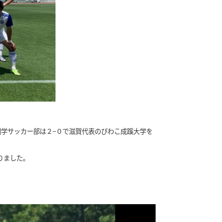
た関学サッカー部は２−０で滋賀代表のびわこ成蹊大学を
りました。