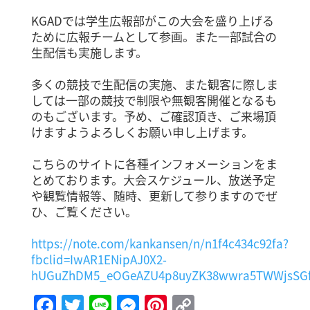
KGADでは学生広報部がこの大会を盛り上げる
ために広報チームとして参画。また一部試合の
生配信も実施します。
多くの競技で生配信の実施、また観客に際しま
しては一部の競技で制限や無観客開催となるも
のもございます。予め、ご確認頂き、ご来場頂
けますようよろしくお願い申し上げます。
こちらのサイトに各種インフォメーションをま
とめております。大会スケジュール、放送予定
や観覧情報等、随時、更新して参りますのでぜ
ひ、ご覧ください。
https://note.com/kankansen/n/n1f4c434c92fa?
fbclid=IwAR1ENipAJ0X2-
hUGuZhDM5_eOGeAZU4p8uyZK38wwra5TWWjsSG
Facebook
Twitter
Line
Messenger
Pinterest
Copy