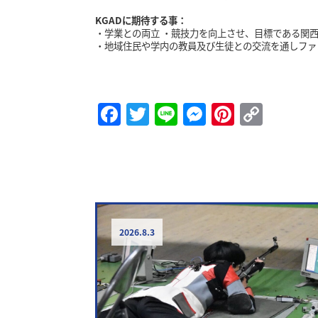
KGADに期待する事：
・学業との両立 ・競技力を向上させ、目標である関
・地域住民や学内の教員及び生徒との交流を通しファ
Facebook
Twitter
Line
Messenge
Pintere
Copy
Link
2026.8.3