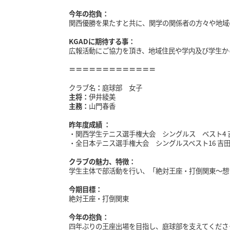
今年の抱負：
関西優勝を果たすと共に、関学の関係者の方々や地域
KGADに期待する事：
広報活動にご協力を頂き、地域住民や学内及び学生か
＝＝＝＝＝＝＝＝＝＝＝＝＝
クラブ名
：
庭球部 女子
主将：
伊井綾美
主務：
山門春香
昨年度成績 ：
・関西学生テニス選手権大会 シングルス ベスト4
・全日本テニス選手権大会 シングルスベスト16 吉田
クラブの魅力、特徴：
学生主体で部活動を行い、「絶対王座・打倒関東〜想
今期目標：
絶対王座・打倒関東
今年の抱負：
四年ぶりの王座出場を目指し、庭球部を支えてくださ